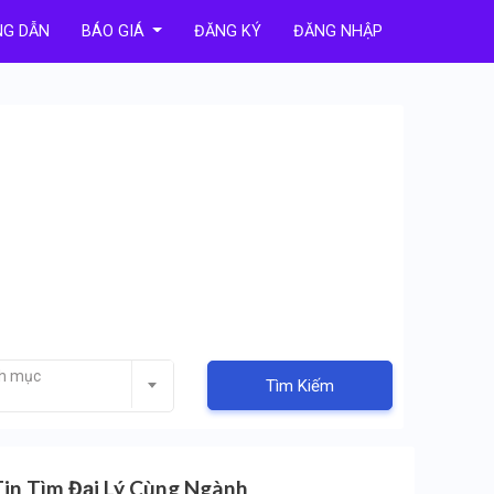
G DẪN
BÁO GIÁ
ĐĂNG KÝ
ĐĂNG NHẬP
nh mục
Tìm Kiếm
Tin Tìm Đại Lý Cùng Ngành