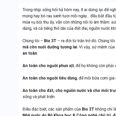
Trong nhịp sống hối hả hôm nay, ít ai dừng lại để ngh
mọng hay bó rau xanh tươi mỗi ngày… đều bắt đầu t
mùa vụ bội thu ấy, vẫn còn những nỗi lo âm thầm: sứ
dùng, và cả tiếng thở dài của đất đai, nguồn nước kh
Chúng tôi –
Bio 3T
– ra đời từ trăn trở đó. Chúng tôi 
mà còn nuôi dưỡng tương lai
. Vì vậy, sứ mệnh củ
an toàn
:
An toàn cho người phun xịt
, để họ không còn phải
An toàn cho người tiêu dùng
, để mỗi bữa cơm gia 
An toàn cho đất, cho nguồn nước và cho môi tr
sống và phát triển.
Điều đặc biệt, các sản phẩm của
Bio 3T
không chỉ l
Nhà nước do Bộ Khoa học & Công nghệ chủ trì, 