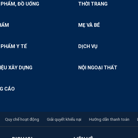
 PHẨM, ĐỒ UỐNG
THỜI TRANG
HẨM
MẸ VÀ BÉ
 PHẨM Y TẾ
DỊCH VỤ
IỆU XÂY DỰNG
NỘI NGOẠI THẤT
G CÁO
Quy chế hoạt động
Giải quyết khiếu nại
Hướng dẫn thanh toán