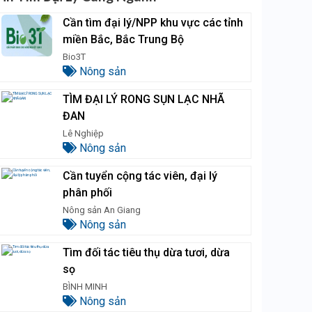
Cần tìm đại lý/NPP khu vực các tỉnh
miền Bắc, Bắc Trung Bộ
Bio3T
Nông sản
TÌM ĐẠI LÝ RONG SỤN LẠC NHÃ
ĐAN
Lê Nghiệp
Nông sản
Cần tuyển cộng tác viên, đại lý
phân phối
Nông sản An Giang
Nông sản
Tìm đối tác tiêu thụ dừa tươi, dừa
sọ
BÌNH MINH
Nông sản