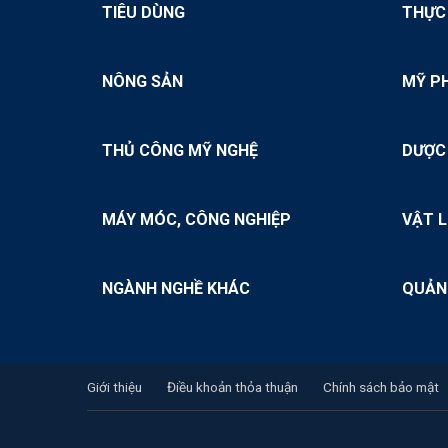
TIÊU DÙNG
THỰC
NÔNG SẢN
MỸ P
THỦ CÔNG MỸ NGHỆ
DƯỢC
MÁY MÓC, CÔNG NGHIỆP
VẬT L
NGÀNH NGHỀ KHÁC
QUẢN
Giới thiệu
Điều khoản thỏa thuận
Chính sách bảo mật