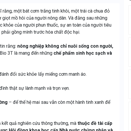
ĩ rằng, một bát cơm trắng tinh khôi, một trái cà chua đỏ
ừ giọt mồ hôi của người nông dân. Và đằng sau những
c khỏe của người phun thuốc, sự an toàn của người tiêu
i phải gồng mình trước hóa chất độc hại.
tin rằng:
nông nghiệp không chỉ nuôi sống con người,
a Bio 3T là mang đến những
chế phẩm sinh học sạch và
 đánh đổi sức khỏe lấy miếng cơm manh áo.
đình thật sự lành mạnh và trọn vẹn.
ường
– để thế hệ mai sau vẫn còn một hành tinh xanh để
à kết quả nghiên cứu thông thường, mà
thuộc đề tài cấp
được Hội đồng khoa học cấp Nhà nước chứng nhận và