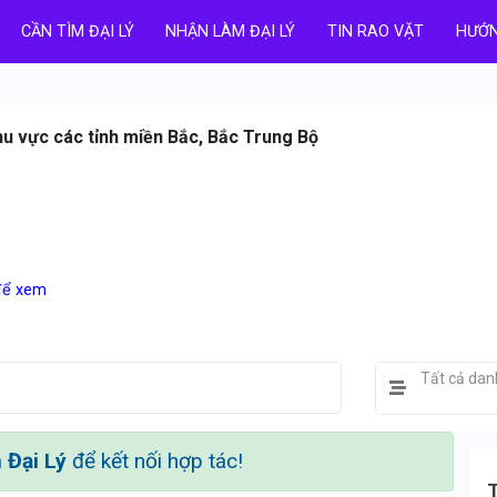
CẦN TÌM ĐẠI LÝ
NHẬN LÀM ĐẠI LÝ
TIN RAO VẶT
HƯỚN
hu vực các tỉnh miền Bắc, Bắc Trung Bộ
 để xem
Tất cả da
Đại Lý
để kết nối hợp tác!