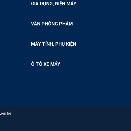
Nguồn hàng sỉ cam
GIA DỤNG, ĐIỆN MÁY
Nguồn hàng sỉ chanh
Nguồn hàng sỉ ớt
VĂN PHÒNG PHẨM
Nguồn hàng sỉ hạt hướng dương
Nguồn hàng sỉ hạt dưa
MÁY TÍNH, PHỤ KIỆN
Ô TÔ XE MÁY
Liên hệ