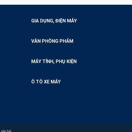
Nguồn hàng sỉ giày dép nữ
Nguồn hàng sỉ quảng châu
GIA DỤNG, ĐIỆN MÁY
Nguồn hàng sỉ áo quần quảng châu
VĂN PHÒNG PHẨM
MÁY TÍNH, PHỤ KIỆN
Ô TÔ XE MÁY
Liên hệ