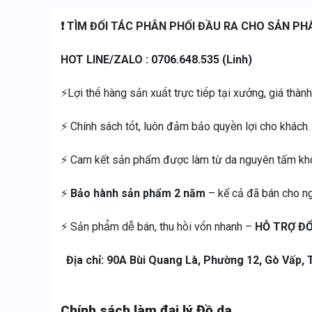
❗️ TÌM ĐỐI TÁC PHÂN PHỐI ĐẦU RA CHO SẢN PHẨM
HOT LINE/ZALO : 0706.648.535 (Linh)
⚡️Lợi thế hàng sản xuất trực tiếp tại xưởng, giá th
⚡️ Chính sách tốt, luôn đảm bảo quyền lợi cho khách.
⚡️ Cam kết sản phẩm được làm từ da nguyên tấm kh
⚡️
Bảo hành sản phẩm 2 năm
– kể cả đã bán cho n
⚡️ Sản phẩm dễ bán, thu hồi vốn nhanh –
HỖ TRỢ ĐỔ
Địa chỉ: 90A Bùi Quang Là, Phường 12, Gò Vấp
Chính sách làm đại lý Đồ da