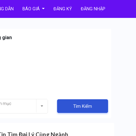
G DẪN
BÁO GIÁ
ĐĂNG KÝ
ĐĂNG NHẬP
g gian
nh mục
Tìm Kiếm
Tin Tìm Đại Lý Cùng Ngành