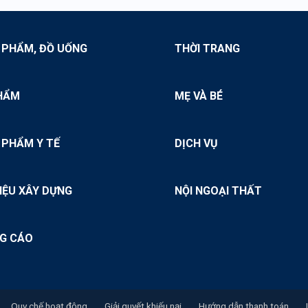
 PHẨM, ĐỒ UỐNG
THỜI TRANG
HẨM
MẸ VÀ BÉ
 PHẨM Y TẾ
DỊCH VỤ
IỆU XÂY DỰNG
NỘI NGOẠI THẤT
G CÁO
Quy chế hoạt động
Giải quyết khiếu nại
Hướng dẫn thanh toán