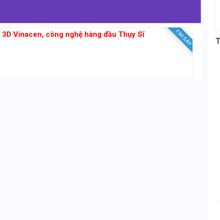
TÌM GẤP
g 3D Vinacen, công nghệ hàng đầu Thụy Sĩ
T