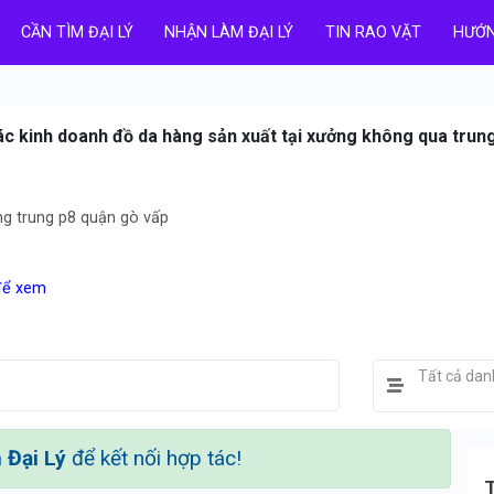
CẦN TÌM ĐẠI LÝ
NHẬN LÀM ĐẠI LÝ
TIN RAO VẶT
HƯỚN
tác kinh doanh đồ da hàng sản xuất tại xưởng không qua trun
e
g trung p8 quận gò vấp
 để xem
Tất cả da
Đại Lý
để kết nối hợp tác!