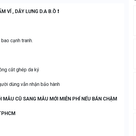
 VÍ , DÂY LƯNG D.A B.Ò ❗️
ành bao cạnh tranh.
ông cắt ghép da ký
gười dùng vẫn nhận bảo hành
I MẪU CŨ SANG MẪU MỚI MIỄN PHÍ NẾU BÁN CHẬM
, TPHCM