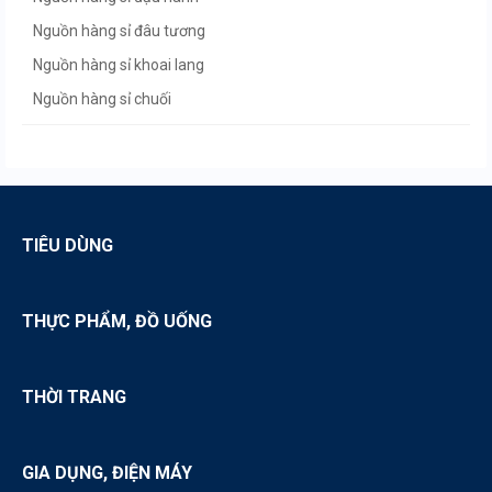
Nguồn hàng sỉ đâu tương
Nguồn hàng sỉ khoai lang
Nguồn hàng sỉ chuối
Nguồn hàng sỉ vải thiều
Nguồn hàng sỉ nhãn lồng
Nguồn hàng sỉ sầu riêng
Nguồn hàng sỉ chôm chôm
TIÊU DÙNG
Nguồn hàng sỉ bưởi
Nguồn hàng sỉ cam
THỰC PHẨM, ĐỒ UỐNG
Nguồn hàng sỉ chanh
Nguồn hàng sỉ ớt
THỜI TRANG
Nguồn hàng sỉ hạt hướng dương
Nguồn hàng sỉ hạt dưa
GIA DỤNG, ĐIỆN MÁY