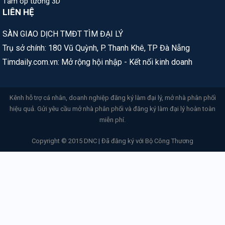
Tấm ốp tường 3D
LIÊN HỆ
SÀN GIAO DỊCH TMĐT TÌM ĐẠI LÝ
Trụ sở chính: 180 Vũ Quỳnh, P. Thanh Khê, TP Đà Nẵng
Timdaily.com.vn: Mở rộng hội nhập - Kết nối kinh doanh
Kênh hỗ trợ cá nhân, doanh nghiệp đăng ký làm đại lý, mở nhà phân phối
hiệu quả. Gửi yêu cầu mở nhà phân phối và đăng ký làm đại lý hoàn toàn
miễn phí.
Copyright © 2015 DNC | Đã đăng ký với Bộ Công Thương