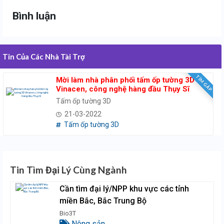
Bình luận
Tin Của Các Nhà Tài Trợ
TÌM GẤP
Mời làm nhà phân phối tấm ốp tường 3D
Vinacen, công nghệ hàng đầu Thụy Sĩ
Tấm ốp tường 3D
21-03-2022
Tấm ốp tường 3D
Tin Tìm Đại Lý Cùng Ngành
Cần tìm đại lý/NPP khu vực các tỉnh
miền Bắc, Bắc Trung Bộ
Bio3T
Nông sản