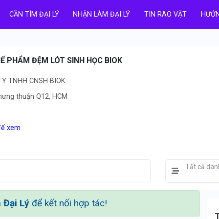
CẦN TÌM ĐẠI LÝ
NHẬN LÀM ĐẠI LÝ
TIN RAO VẶT
HƯỚN
HẾ PHẨM ĐỆM LÓT SINH HỌC BIOK
 TY TNHH CNSH BIOK
n hưng thuận Q12, HCM
 để xem
Tất cả da
Đại Lý
để kết nối hợp tác!