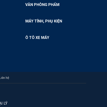
Nguồn hàng sỉ cam
VĂN PHÒNG PHẨM
Nguồn hàng sỉ chanh
Nguồn hàng sỉ ớt
MÁY TÍNH, PHỤ KIỆN
Nguồn hàng sỉ hạt hướng dương
Nguồn hàng sỉ hạt dưa
Ô TÔ XE MÁY
Liên hệ
I LÝ