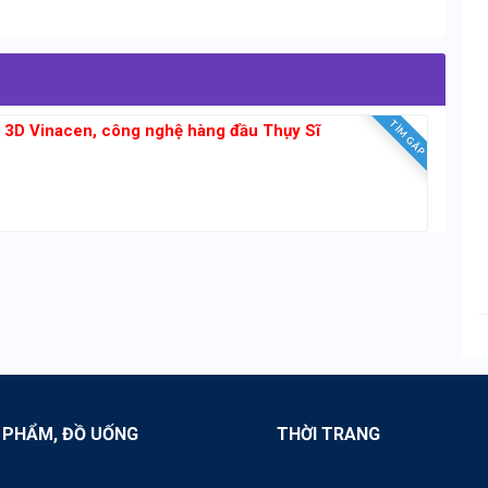
TÌM GẤP
g 3D Vinacen, công nghệ hàng đầu Thụy Sĩ
 PHẨM, ĐỒ UỐNG
THỜI TRANG