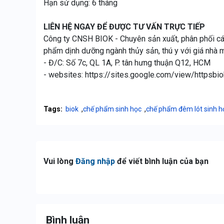
Hạn sử dụng: 6 tháng
LIÊN HỆ NGAY ĐỂ ĐƯỢC TƯ VẤN TRỰC TIẾP
Công ty CNSH BIOK - Chuyên sản xuất, phân phối cá
phẩm dịnh dưỡng ngành thủy sản, thú y với giá nhà 
- Đ/C: Số 7c, QL 1A, P. tân hưng thuận Q12, HCM
- websites: https://sites.google.com/view/httpsbio
,
,
Tags:
biok
chế phẩm sinh học
chế phẩm đêm lót sinh h
Vui lòng
Đăng nhập
để viết bình luận của bạn
Bình luận