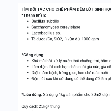
TÌM ĐỐI TÁC CHO CHẾ PHẨM ĐỆM LÓT SINH HỌ
*Thành phần:
Bacillus subtilis
Saccharomyces cerevisiase
Lactobacillus sp.
Tá dược (Ca, SiO2,…) vừa đủ: 1000 gam
*Công dụng:
Khử mùi hôi, xử lý nước thải chuồng trại, hầm
Làm đệm lót sinh học chăn nuôi gia súc, gia cầ
Diệt mầm bệnh, trứng giun, hạn chế ruồi muỗi
Đệm lót sau khi sử dụng có thể dùng để làm p
*Liều dùng:
Sử dụng 1kg sản phẩm cho 20m2 diện tí
Quy cách: 25kg/ thùng