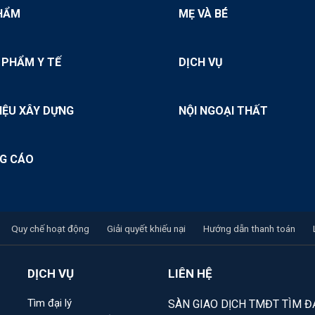
HẨM
MẸ VÀ BÉ
 PHẨM Y TẾ
DỊCH VỤ
IỆU XÂY DỰNG
NỘI NGOẠI THẤT
G CÁO
Quy chế hoạt động
Giải quyết khiếu nại
Hướng dẫn thanh toán
DỊCH VỤ
LIÊN HỆ
Tìm đại lý
SÀN GIAO DỊCH TMĐT TÌM ĐẠ