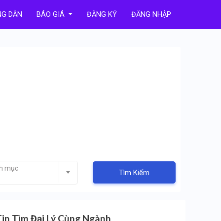
G DẪN
BÁO GIÁ
ĐĂNG KÝ
ĐĂNG NHẬP
nh mục
Tìm Kiếm
Tin Tìm Đại Lý Cùng Ngành