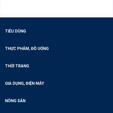
Nguồn hàng sỉ xe đạp cũ
Nguồn hàng sỉ dầu nhớt
TIÊU DÙNG
THỰC PHẨM, ĐỒ UỐNG
THỜI TRANG
GIA DỤNG, ĐIỆN MÁY
NÔNG SẢN