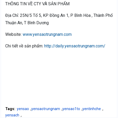
THÔNG TIN VỀ CTY VÀ SẢN PHẨM
Địa Chỉ: 25N/5 Tổ 5, KP. Đồng An 1, P. Bình Hòa , Thành Phố
Thuận An, T Bình Dương
Website:
www.yensaotrungnam.com
Chi tiết về sản phẩm:
http://daily.yensaotrungnam.com/
,
,
,
,
Tags:
yensao
yensaotrungnam
yensao1to
yentinhche
,
yensach