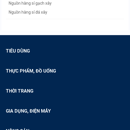
Nguồn hàng sỉ gạch xây
Nguồn hàng sỉ đá xây
Nguồn hàng sỉ dây điện
Nguồn hàng sỉ ống nước
Nguồn hàng sỉ tôn lợp
TIÊU DÙNG
THỰC PHẨM, ĐỒ UỐNG
THỜI TRANG
GIA DỤNG, ĐIỆN MÁY