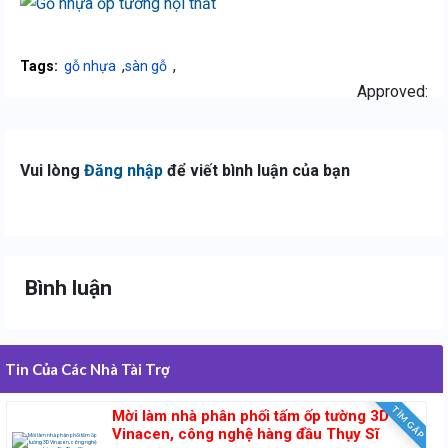
,
,
Tags:
gỗ nhựa
sàn gỗ
Approved:
Vui lòng
Đăng nhập
để viết bình luận của bạn
Bình luận
Tin Của Các Nhà Tài Trợ
TÌM GẤP
Mời làm nhà phân phối tấm ốp tường 3D
Vinacen, công nghệ hàng đầu Thụy Sĩ