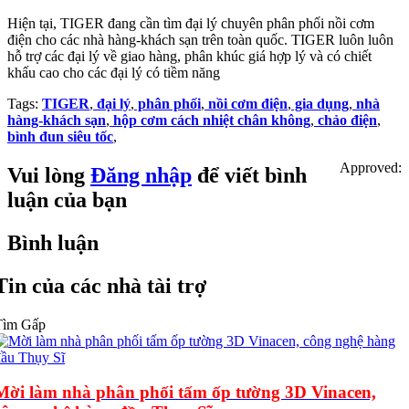
Hiện tại, TIGER đang cần tìm đại lý chuyên phân phối nồi cơm
điện cho các nhà hàng-khách sạn trên toàn quốc. TIGER luôn luôn
hỗ trợ các đại lý về giao hàng, phân khúc giá hợp lý và có chiết
khấu cao cho các đại lý có tiềm năng
Tags:
TIGER
,
đại lý
,
phân phối
,
nồi cơm điện
,
gia dụng
,
nhà
hàng-khách sạn
,
hộp cơm cách nhiệt chân không
,
chảo điện
,
bình đun siêu tốc
,
Approved:
Vui lòng
Đăng nhập
để viết bình
luận của bạn
Bình luận
Tin của các nhà tài trợ
Tìm Gấp
Mời làm nhà phân phối tấm ốp tường 3D Vinacen,