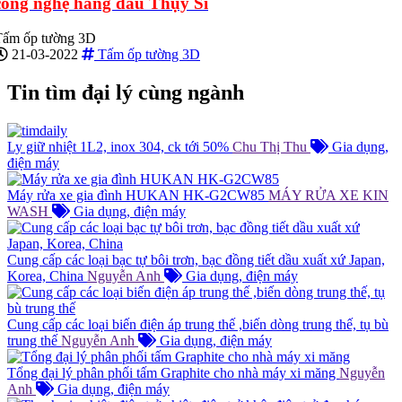
công nghệ hàng đầu Thụy Sĩ
Tấm ốp tường 3D
21-03-2022
Tấm ốp tường 3D
Tin tìm đại lý cùng ngành
Ly giữ nhiệt 1L2, inox 304, ck tới 50%
Chu Thị Thu
Gia dụng,
điện máy
Máy rửa xe gia đình HUKAN HK-G2CW85
MÁY RỬA XE KIN
WASH
Gia dụng, điện máy
Cung cấp các loại bạc tự bôi trơn, bạc đồng tiết dầu xuất xứ Japan,
Korea, China
Nguyễn Anh
Gia dụng, điện máy
Cung cấp các loại biến điện áp trung thế ,biến dòng trung thế, tụ bù
trung thế
Nguyễn Anh
Gia dụng, điện máy
Tổng đại lý phân phối tấm Graphite cho nhà máy xi măng
Nguyễn
Anh
Gia dụng, điện máy