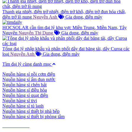
Thanh gia nhiệt, điện trở nhiệt, điện trở khô, điện trở đun hóa chất,
điện trở lò nung
Nguyễn Anh
Gia dụng, điện máy
HOCSOLAR cần tìm đại lý khu vực Miền Trung, Miền Nam, Tây
Nguyên
Nguyễn Thị Dung
Gia dụng, điện máy
Tổng đại lý nhập khẩu và phân phối dây đai băng tải, dây Curoa các
loại
Nguyễn Anh
Gia dụng, điện máy
Tìm đại lý cùng danh mục
Nguồn hàng sỉ nồi cơm điện
Nguồn hàng sỉ ấm đun nước
Nguồn hàng sỉ chén bát
Nguồn hàng sỉ điều hòa
Nguồn hàng sỉ quạt điện
Nguồn hàng sỉ tivi
Nguồn hàng sỉ tủ lạnh
Nguồn hàng sỉ thiết bị nhà bếp
Nguồn hàng sỉ thiết bị phòng tắm
TIÊU DÙNG