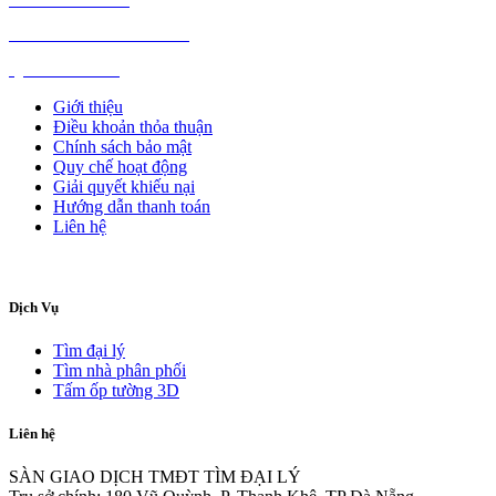
NGÀNH NGHỀ KHÁC
QUẢNG CÁO
Giới thiệu
Điều khoản thỏa thuận
Chính sách bảo mật
Quy chế hoạt động
Giải quyết khiếu nại
Hướng dẫn thanh toán
Liên hệ
Dịch Vụ
Tìm đại lý
Tìm nhà phân phối
Tấm ốp tường 3D
Liên hệ
SÀN GIAO DỊCH TMĐT TÌM ĐẠI LÝ