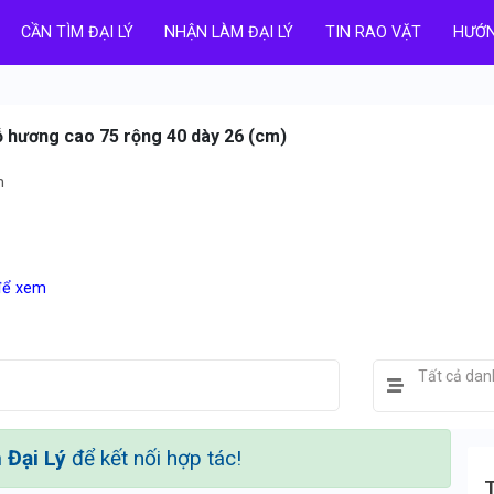
CẦN TÌM ĐẠI LÝ
NHẬN LÀM ĐẠI LÝ
TIN RAO VẶT
HƯỚN
 hương cao 75 rộng 40 dày 26 (cm)
h
 để xem
Tất cả da
Đại Lý
để kết nối hợp tác!