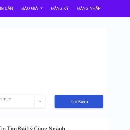
G DẪN
BÁO GIÁ
ĐĂNG KÝ
ĐĂNG NHẬP
nh mục
Tìm Kiếm
Tin Tìm Đại Lý Cùng Ngành