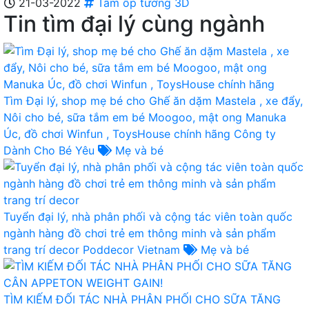
21-03-2022
Tấm ốp tường 3D
Tin tìm đại lý cùng ngành
Tìm Đại lý, shop mẹ bé cho Ghế ăn dặm Mastela , xe đẩy,
Nôi cho bé, sữa tắm em bé Moogoo, mật ong Manuka
Úc, đồ chơi Winfun , ToysHouse chính hãng
Công ty
Dành Cho Bé Yêu
Mẹ và bé
Tuyển đại lý, nhà phân phối và cộng tác viên toàn quốc
ngành hàng đồ chơi trẻ em thông minh và sản phẩm
trang trí decor
Poddecor Vietnam
Mẹ và bé
TÌM KIẾM ĐỐI TÁC NHÀ PHÂN PHỐI CHO SỮA TĂNG