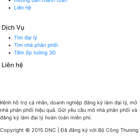
Hướng dẫn thanh toán
Liên hệ
Dịch Vụ
Tìm đại lý
Tìm nhà phân phối
Tấm ốp tường 3D
Liên hệ
SÀN GIAO DỊCH TMĐT TÌM ĐẠI LÝ
Trụ sở chính: 180 Vũ Quỳnh, P. Thanh Khê, TP Đà Nẵng
Timdaily.com.vn: Mở rộng hội nhập - Kết nối kinh doanh
Kênh hỗ trợ cá nhân, doanh nghiệp đăng ký làm đại lý, mở
nhà phân phối hiệu quả. Gửi yêu cầu mở nhà phân phối và
đăng ký làm đại lý hoàn toàn miễn phí.
Copyright © 2015 DNC | Đã đăng ký với Bộ Công Thương