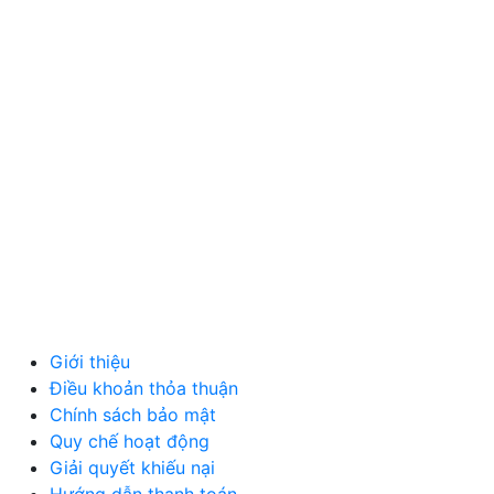
MẸ VÀ BÉ
VĂN PHÒNG PHẨM
THỦ CÔNG MỸ NGHỆ
DƯỢC PHẨM Y TẾ
DỊCH VỤ
MÁY TÍNH, PHỤ KIỆN
MÁY MÓC, CÔNG NGHIỆP
VẬT LIỆU XÂY DỰNG
NỘI NGOẠI THẤT
Ô TÔ XE MÁY
NGÀNH NGHỀ KHÁC
QUẢNG CÁO
Giới thiệu
Điều khoản thỏa thuận
Chính sách bảo mật
Quy chế hoạt động
Giải quyết khiếu nại