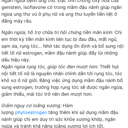
Ngăn ngừa bệnh ung thư:
Đặc tính chống oxy hóa của
genistein, isoflavone có trong mầm đậu nành giúp ngăn
ngừa ung thư vú ở phụ nữ và ung thư tuyến tiền liệt ở
đấng mày râu.
Ngăn ngừa, hỗ trợ chữa trị hội chứng tiền mãn kinh:
Chị
em thời kỳ tiền mãn kinh liên tục bị đau đầu, mất ngủ,
sạm da, rụng tóc… Nhờ tác dụng ổn định và bổ sung nội
tiết tố nữ estrogen, mầm đậu nành giúp đẩy lùi những
dấu hiệu này.
Ngăn ngừa rụng tóc, giúp tóc đen mượt hơn:
Thiết hụt
nội tiết tố nữ là nguyên nhân chính dẫn tới rụng tóc, tóc
khô xơ ở nữ giới. Bằng việc ứng dụng mầm đậu nành bổ
sung estrogen, trường hợp rụng tóc sẽ được ngăn ngừa,
giảm thiểu, mái tóc trở nên đen mượt hơn.
Giảm nguy cơ loãng xương:
Hàm
lượng
phytoestrogen
tăng thêm khi sử dụng mầm đậu
nành giúp chị em duy trì sức khỏe xương khớp, ngăn
ngừa và tránh khả năng loãng xương lợi ích tốt.