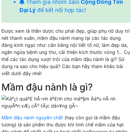
Tham gia nhóm zalo
Cộng Đồng Tìm
Đại Lý
để kết nối hợp tác!
Được xem là thần dược cho phái đẹp, giúp phụ nữ duy trì
nét thanh xuân, mầm đậu nành mang lại các tác dụng
đáng kinh ngạc như: cân bằng nội tiết tố nữ, làm đẹp da,
ngăn ngừa bệnh ung thư, cải thiện kích thước vòng 1… Cụ
thể các tác dụng vượt trội của mầm đậu nành là gì? Sử
dụng ra sao cho hiệu quả? Các bạn hãy tham khảo bài
viết dưới đây nhé!
Mầm đậu nành là gì?
Mầm đậu nành nguyên chất
(hay còn gọi là mầm đậu
tương) là sản phẩm thu được khi tinh chế mầm của hạt
đậu nành để chiết xuất ra hoạt chất isoflavones tự nhiên.