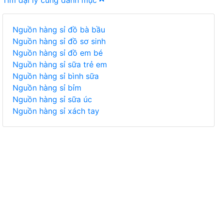
Tìm đại lý cùng danh mục
Nguồn hàng sỉ đồ bà bầu
Nguồn hàng sỉ đồ sơ sinh
Nguồn hàng sỉ đồ em bé
Nguồn hàng sỉ sữa trẻ em
Nguồn hàng sỉ bình sữa
Nguồn hàng sỉ bỉm
Nguồn hàng sỉ sữa úc
Nguồn hàng sỉ xách tay
TIÊU DÙNG
THỰC PHẨM, ĐỒ UỐNG
THỜI TRANG
GIA DỤNG, ĐIỆN MÁY
NÔNG SẢN
MỸ PHẨM