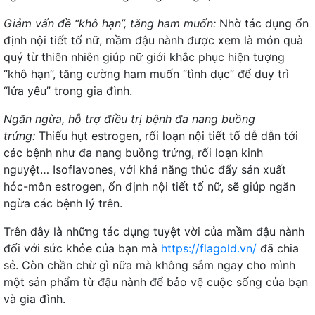
Giảm vấn đề “khô hạn”, tăng ham muốn:
Nhờ tác dụng ổn
định nội tiết tố nữ, mầm đậu nành được xem là món quà
quý từ thiên nhiên giúp nữ giới khắc phục hiện tượng
“khô hạn”, tăng cường ham muốn “tình dục” để duy trì
“lửa yêu” trong gia đình.
Ngăn ngừa, hỗ trợ điều trị bệnh đa nang buồng
trứng:
Thiếu hụt estrogen, rối loạn nội tiết tố dễ dẫn tới
các bệnh như đa nang buồng trứng, rối loạn kinh
nguyệt… Isoflavones, với khả năng thúc đẩy sản xuất
hóc-môn estrogen, ổn định nội tiết tố nữ, sẽ giúp ngăn
ngừa các bệnh lý trên.
Trên đây là những tác dụng tuyệt vời của mầm đậu nành
đối với sức khỏe của bạn mà
https://flagold.vn/
đã chia
sẻ. Còn chần chừ gì nữa mà không sắm ngay cho mình
một sản phẩm từ đậu nành để bảo vệ cuộc sống của bạn
và gia đình.