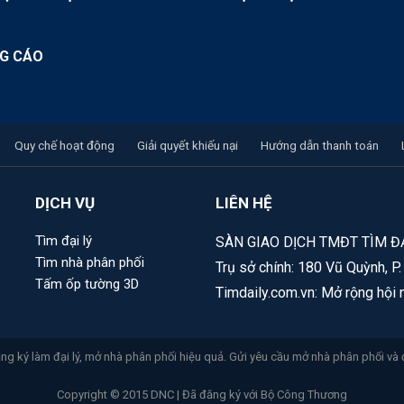
G CÁO
Quy chế hoạt động
Giải quyết khiếu nại
Hướng dẫn thanh toán
DỊCH VỤ
LIÊN HỆ
Tìm đại lý
SÀN GIAO DỊCH TMĐT TÌM ĐẠ
Tìm nhà phân phối
Trụ sở chính: 180 Vũ Quỳnh, P
Tấm ốp tường 3D
Timdaily.com.vn: Mở rộng hội 
g ký làm đại lý, mở nhà phân phối hiệu quả. Gửi yêu cầu mở nhà phân phối và 
Copyright © 2015 DNC | Đã đăng ký với Bộ Công Thương