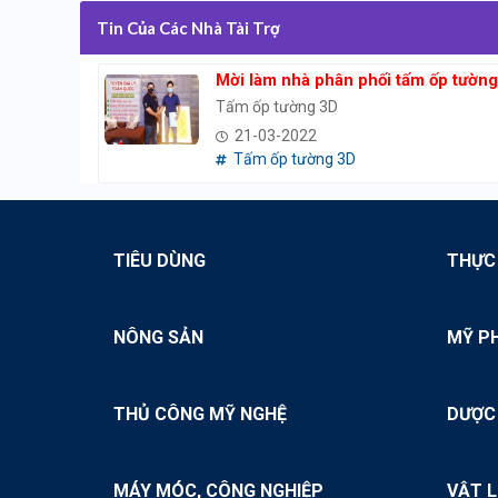
Tin Của Các Nhà Tài Trợ
Mời làm nhà phân phối tấm ốp tườn
Tấm ốp tường 3D
21-03-2022
Tấm ốp tường 3D
TIÊU DÙNG
THỰC
NÔNG SẢN
MỸ P
THỦ CÔNG MỸ NGHỆ
DƯỢC
MÁY MÓC, CÔNG NGHIỆP
VẬT L