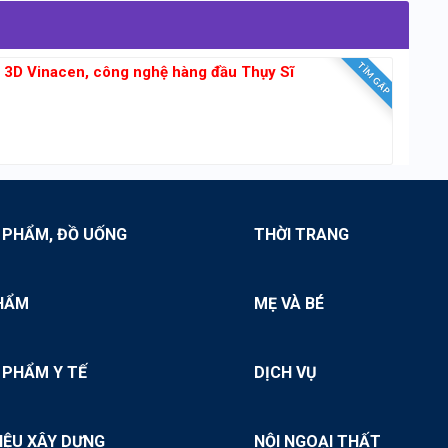
TÌM GẤP
g 3D Vinacen, công nghệ hàng đầu Thụy Sĩ
 PHẨM, ĐỒ UỐNG
THỜI TRANG
HẨM
MẸ VÀ BÉ
 PHẨM Y TẾ
DỊCH VỤ
IỆU XÂY DỰNG
NỘI NGOẠI THẤT