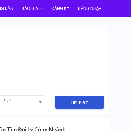
G DẪN
BÁO GIÁ
ĐĂNG KÝ
ĐĂNG NHẬP
nh mục
Tìm Kiếm
Tin Tìm Đại Lý Cùng Ngành