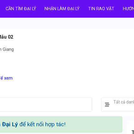
CẦN TÌM ĐẠI LÝ
NHẬN LÀM ĐẠI LÝ
TIN RAO VẶT
HƯỚN
Mẫu 02
n Giang
 để xem
Tất cả da
Đại Lý
để kết nối hợp tác!