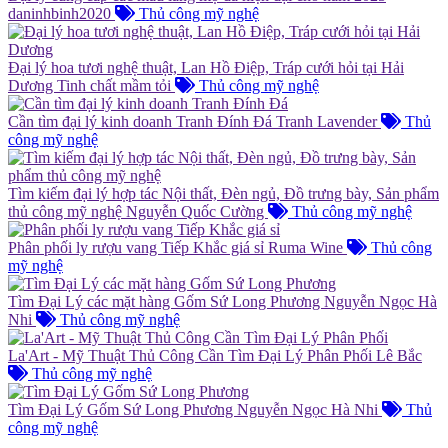
daninhbinh2020
Thủ công mỹ nghệ
Đại lý hoa tươi nghệ thuật, Lan Hồ Điệp, Tráp cưới hỏi tại Hải
Dương
Tinh chất mầm tỏi
Thủ công mỹ nghệ
Cần tìm đại lý kinh doanh Tranh Đính Đá
Tranh Lavender
Thủ
công mỹ nghệ
Tìm kiếm đại lý hợp tác Nội thất, Đèn ngủ, Đồ trưng bày, Sản phẩm
thủ công mỹ nghệ
Nguyễn Quốc Cường
Thủ công mỹ nghệ
Phân phối ly rượu vang Tiếp Khắc giá sỉ
Ruma Wine
Thủ công
mỹ nghệ
Tìm Đại Lý các mặt hàng Gốm Sứ Long Phương
Nguyễn Ngọc Hà
Nhi
Thủ công mỹ nghệ
La'Art - Mỹ Thuật Thủ Công Cần Tìm Đại Lý Phân Phối
Lê Bắc
Thủ công mỹ nghệ
Tìm Đại Lý Gốm Sứ Long Phương
Nguyễn Ngọc Hà Nhi
Thủ
công mỹ nghệ