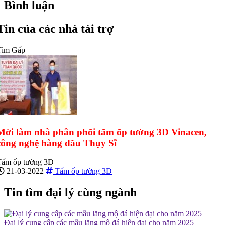
Bình luận
Tin của các nhà tài trợ
Tìm Gấp
Mời làm nhà phân phối tấm ốp tường 3D Vinacen,
công nghệ hàng đầu Thụy Sĩ
Tấm ốp tường 3D
21-03-2022
Tấm ốp tường 3D
Tin tìm đại lý cùng ngành
Đại lý cung cấp các mẫu lăng mộ đá hiện đại cho năm 2025