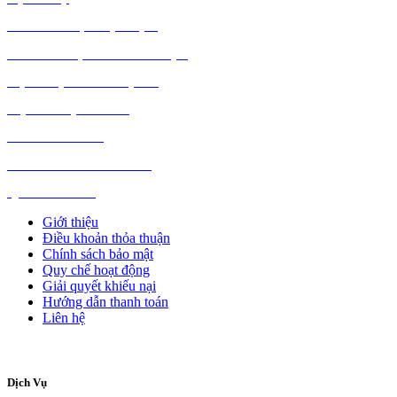
MÁY TÍNH, PHỤ KIỆN
MÁY MÓC, CÔNG NGHIỆP
VẬT LIỆU XÂY DỰNG
NỘI NGOẠI THẤT
Ô TÔ XE MÁY
NGÀNH NGHỀ KHÁC
QUẢNG CÁO
Giới thiệu
Điều khoản thỏa thuận
Chính sách bảo mật
Quy chế hoạt động
Giải quyết khiếu nại
Hướng dẫn thanh toán
Liên hệ
Dịch Vụ