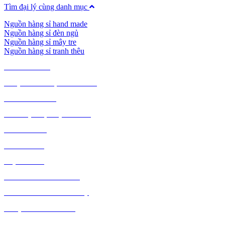
Tìm đại lý cùng danh mục
Nguồn hàng sỉ hand made
Nguồn hàng sỉ đèn ngủ
Nguồn hàng sỉ mây tre
Nguồn hàng sỉ tranh thêu
TIÊU DÙNG
THỰC PHẨM, ĐỒ UỐNG
THỜI TRANG
GIA DỤNG, ĐIỆN MÁY
NÔNG SẢN
MỸ PHẨM
MẸ VÀ BÉ
VĂN PHÒNG PHẨM
THỦ CÔNG MỸ NGHỆ
DƯỢC PHẨM Y TẾ
DỊCH VỤ