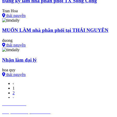
Đăng ký làm nhà phân phối TX Sông Công
Tran Hoa
thái nguyên
MUỐN LÀM nhà phân phối tại THÁI NGUYÊN
duong
thái nguyên
Nhận làm đại lý
hoa quy
thái nguyên
‹
1
2
›
TIÊU DÙNG
THỰC PHẨM, ĐỒ UỐNG