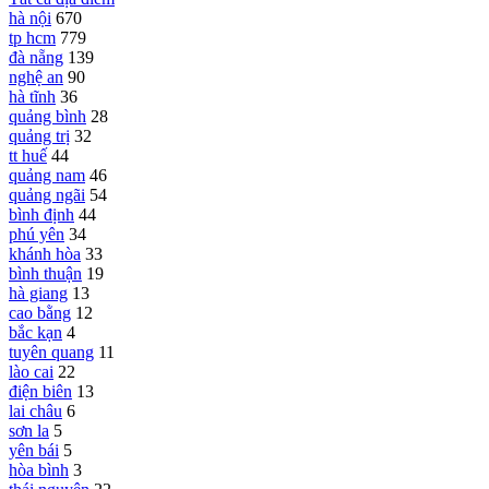
hà nội
670
tp hcm
779
đà nẵng
139
nghệ an
90
hà tĩnh
36
quảng bình
28
quảng trị
32
tt huế
44
quảng nam
46
quảng ngãi
54
bình định
44
phú yên
34
khánh hòa
33
bình thuận
19
hà giang
13
cao bằng
12
bắc kạn
4
tuyên quang
11
lào cai
22
điện biên
13
lai châu
6
sơn la
5
yên bái
5
hòa bình
3