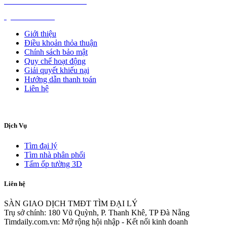
NGÀNH NGHỀ KHÁC
QUẢNG CÁO
Giới thiệu
Điều khoản thỏa thuận
Chính sách bảo mật
Quy chế hoạt động
Giải quyết khiếu nại
Hướng dẫn thanh toán
Liên hệ
Dịch Vụ
Tìm đại lý
Tìm nhà phân phối
Tấm ốp tường 3D
Liên hệ
SÀN GIAO DỊCH TMĐT TÌM ĐẠI LÝ
Trụ sở chính: 180 Vũ Quỳnh, P. Thanh Khê, TP Đà Nẵng
Timdaily.com.vn: Mở rộng hội nhập - Kết nối kinh doanh