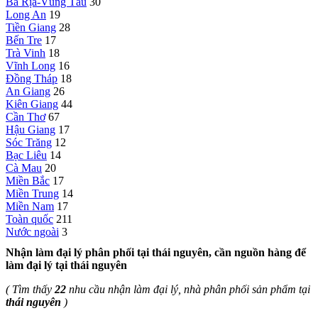
Bà Rịa-Vũng Tàu
30
Long An
19
Tiền Giang
28
Bến Tre
17
Trà Vinh
18
Vĩnh Long
16
Đồng Tháp
18
An Giang
26
Kiên Giang
44
Cần Thơ
67
Hậu Giang
17
Sóc Trăng
12
Bạc Liêu
14
Cà Mau
20
Miền Bắc
17
Miền Trung
14
Miền Nam
17
Toàn quốc
211
Nước ngoài
3
Nhận làm đại lý phân phối tại thái nguyên, cần nguồn hàng để
làm đại lý tại thái nguyên
( Tìm thấy
22
nhu cầu nhận làm đại lý, nhà phân phối sản phẩm tại
thái nguyên
)