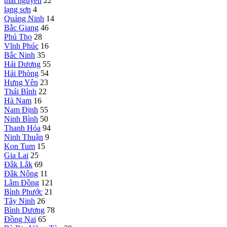
thái nguyên
22
lạng sơn
4
Quảng Ninh
14
Bắc Giang
46
Phú Thọ
28
Vĩnh Phúc
16
Bắc Ninh
35
Hải Dương
55
Hải Phòng
54
Hưng Yên
23
Thái Bình
22
Hà Nam
16
Nam Định
55
Ninh Bình
50
Thanh Hóa
94
Ninh Thuận
9
Kon Tum
15
Gia Lai
25
Đắk Lắk
69
Đắk Nông
11
Lâm Đồng
121
Bình Phước
21
Tây Ninh
26
Bình Dương
78
Đồng Nai
65