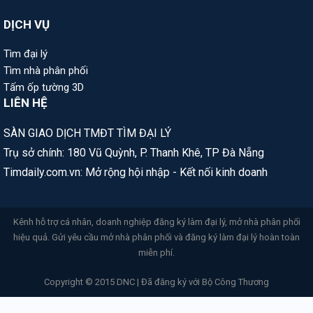
DỊCH VỤ
Tìm đại lý
Tìm nhà phân phối
Tấm ốp tường 3D
LIÊN HỆ
SÀN GIAO DỊCH TMĐT TÌM ĐẠI LÝ
Trụ sở chính: 180 Vũ Quỳnh, P. Thanh Khê, TP Đà Nẵng
Timdaily.com.vn: Mở rộng hội nhập - Kết nối kinh doanh
Kênh hỗ trợ cá nhân, doanh nghiệp đăng ký làm đại lý, mở nhà phân phối
hiệu quả. Gửi yêu cầu mở nhà phân phối và đăng ký làm đại lý hoàn toàn
miễn phí.
Copyright © 2015 DNC | Đã đăng ký với Bộ Công Thương