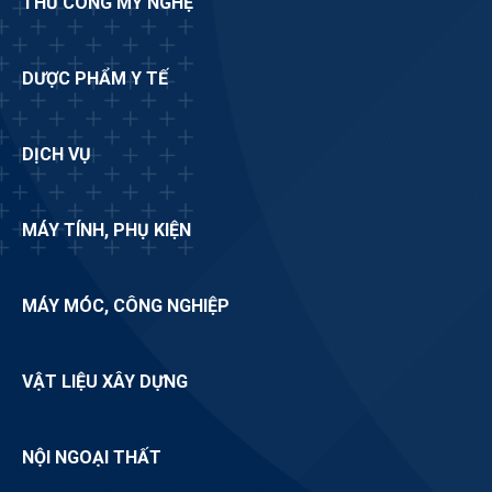
THỦ CÔNG MỸ NGHỆ
DƯỢC PHẨM Y TẾ
DỊCH VỤ
MÁY TÍNH, PHỤ KIỆN
MÁY MÓC, CÔNG NGHIỆP
VẬT LIỆU XÂY DỰNG
NỘI NGOẠI THẤT