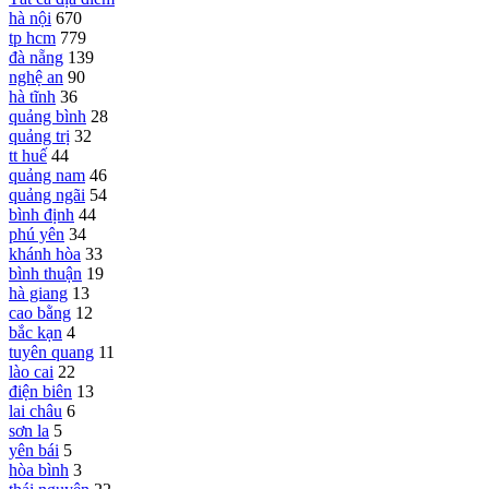
hà nội
670
tp hcm
779
đà nẵng
139
nghệ an
90
hà tĩnh
36
quảng bình
28
quảng trị
32
tt huế
44
quảng nam
46
quảng ngãi
54
bình định
44
phú yên
34
khánh hòa
33
bình thuận
19
hà giang
13
cao bằng
12
bắc kạn
4
tuyên quang
11
lào cai
22
điện biên
13
lai châu
6
sơn la
5
yên bái
5
hòa bình
3