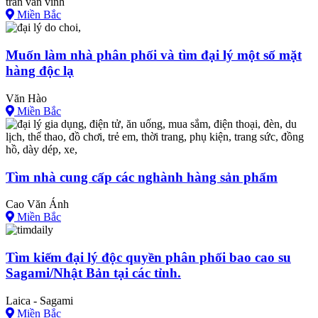
trần văn vinh
Miền Bắc
Muốn làm nhà phân phối và tìm đại lý một số mặt
hàng độc lạ
Văn Hào
Miền Bắc
Tìm nhà cung cấp các nghành hàng sản phẩm
Cao Văn Ánh
Miền Bắc
Tìm kiếm đại lý độc quyền phân phối bao cao su
Sagami/Nhật Bản tại các tỉnh.
Laica - Sagami
Miền Bắc