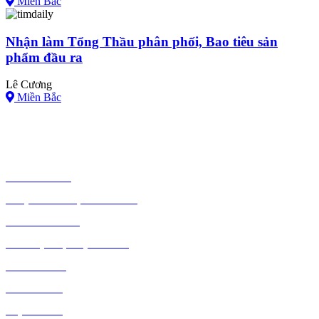
Miền Bắc
Nhận làm Tổng Thầu phân phối, Bao tiêu sản
phẩm đầu ra
Lê Cương
Miền Bắc
TIÊU DÙNG
THỰC PHẨM, ĐỒ UỐNG
THỜI TRANG
GIA DỤNG, ĐIỆN MÁY
NÔNG SẢN
MỸ PHẨM
MẸ VÀ BÉ