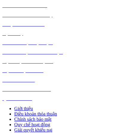
VĂN PHÒNG PHẨM
THỦ CÔNG MỸ NGHỆ
DƯỢC PHẨM Y TẾ
DỊCH VỤ
MÁY TÍNH, PHỤ KIỆN
MÁY MÓC, CÔNG NGHIỆP
VẬT LIỆU XÂY DỰNG
NỘI NGOẠI THẤT
Ô TÔ XE MÁY
NGÀNH NGHỀ KHÁC
QUẢNG CÁO
Giới thiệu
Điều khoản thỏa thuận
Chính sách bảo mật
Quy chế hoạt động
Giải quyết khiếu nại