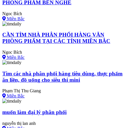
PHÒNG PHẨM BẾN NGHÉ
Ngoc Bích
Miền Bắc
CẦN TÌM NHÀ PHÂN PHỐI HÀNG VĂN
PHÒNG PHẨM TẠI CÁC TỈNH MIỀN BẮC
Ngoc Bích
Miền Bắc
Tìm các nhà phân phối hàng tiêu dùng, thực phẩm
ăn liền, đồ uống cho siêu thi mini
Phạm Thị Thu Giang
Miền Bắc
muốn làm đại lý phân phối
nguyễn thị lan anh