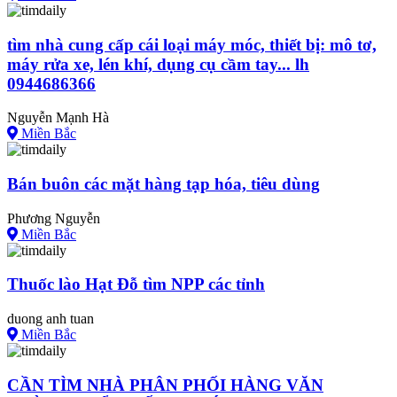
tìm nhà cung cấp cái loại máy móc, thiết bị: mô tơ,
máy rửa xe, lén khí, dụng cụ cầm tay... lh
0944686366
Nguyễn Mạnh Hà
Miền Bắc
Bán buôn các mặt hàng tạp hóa, tiêu dùng
Phương Nguyễn
Miền Bắc
Thuốc lào Hạt Đỗ tìm NPP các tỉnh
duong anh tuan
Miền Bắc
CẦN TÌM NHÀ PHÂN PHỐI HÀNG VĂN