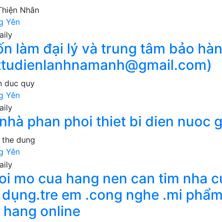
Thiện Nhân
g Yên
n làm đại lý và trung tâm bảo hà
ttudienlanhnamanh@gmail.com)
n duc quy
g Yên
 nhà phan phoi thiet bi dien nuoc 
 the dung
g Yên
oi mo cua hang nen can tim nha 
a dụng.tre em .cong nghe .mi phẩm 
 hang online