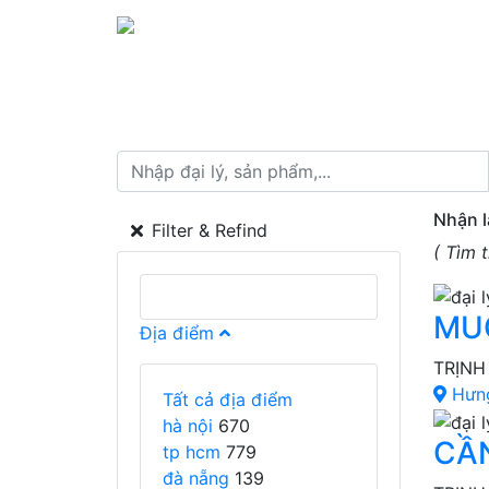
Nhận l
Filter & Refind
( Tìm 
MUỐ
Địa điểm
TRỊNH
Hưn
Tất cả địa điểm
hà nội
670
CẦN
tp hcm
779
đà nẵng
139