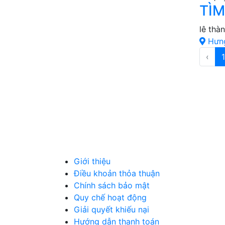
TÌM
lê thà
Hưn
‹
1
TIÊU DÙNG
THỰC
NÔNG SẢN
MỸ P
THỦ CÔNG MỸ NGHỆ
DƯỢC 
MÁY MÓC, CÔNG NGHIỆP
VẬT L
NGÀNH NGHỀ KHÁC
QUẢN
Giới thiệu
Điều khoản thỏa thuận
Chính sách bảo mật
Quy chế hoạt động
Giải quyết khiếu nại
Hướng dẫn thanh toán