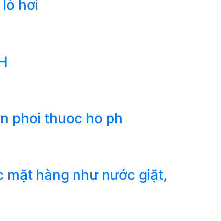
lò hơi
PH
n phoi thuoc ho ph
c mặt hàng như nước giặt,
)