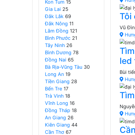
Hưn
Kon Tum
15
Gia Lai
25
Tôi
Đắk Lắk
69
Đắk Nông
11
Vũ Đì
Lâm Đồng
121
Hưn
Bình Phước
21
Tây Ninh
26
Tìm
Bình Dương
78
led 
Đồng Nai
65
Bà Rịa-Vũng Tàu
30
Bùi ti
Long An
19
Hưn
Tiền Giang
28
Bến Tre
17
Tìm
Trà Vinh
18
Vĩnh Long
16
Nguyễ
Đồng Tháp
18
Hưn
An Giang
26
Kiên Giang
44
Cần
Cần Thơ
67