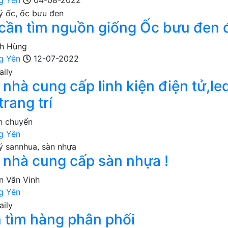
g Yên
04-08-2022
 cần tìm nguồn giống Ốc bưu đen 
nh Hùng
g Yên
12-07-2022
 nhà cung cấp linh kiện điện tử,l
trang trí
ến chuyển
g Yên
 nhà cung cấp sàn nhựa !
n Văn Vinh
g Yên
 tìm hàng phân phối