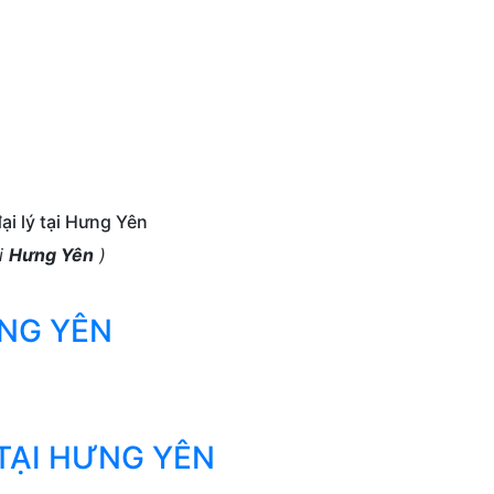
ớng Dẫn
Báo Giá
Đăng Ký
Đăng Nhập
ại lý tại Hưng Yên
ại
Hưng Yên
)
ƯNG YÊN
TẠI HƯNG YÊN