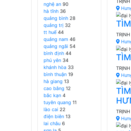
TRỊNH
nghệ an
90
Hưn
hà tĩnh
36
quảng bình
28
TÌ
quảng trị
32
tt huế
44
TRỊNH
quảng nam
46
Hưn
quảng ngãi
54
bình định
44
TÌM
phú yên
34
khánh hòa
33
TRỊNH
bình thuận
19
Hưn
hà giang
13
cao bằng
12
TÌ
bắc kạn
4
HƯ
tuyên quang
11
lào cai
22
TRỊNH
điện biên
13
Hưn
lai châu
6
sơn la
5