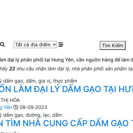
Cần tìm đại lý
Nhận làm đại lý
Tin rao vặt
Hư
Tìm Kiếm
àm đại lý phân phối tại Hưng Yên, cần nguồn hàng để làm đ
thấy
22
nhu cầu nhận làm đại lý, nhà phân phối sản phẩm t
N LÀM ĐẠI LÝ DẤM GẠO TẠI H
 THỊ HÒA
g Yên
08-09-2023
 TÌM NHÀ CUNG CẤP DẤM GẠO 