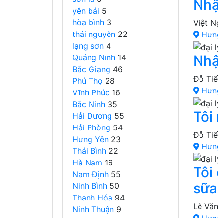
Nhậ
yên bái
5
hòa bình
3
Việt N
thái nguyên
22
Hưn
lạng sơn
4
Quảng Ninh
14
Nhậ
Bắc Giang
46
Đỗ Tiế
Phú Thọ
28
Hưn
Vĩnh Phúc
16
Bắc Ninh
35
Tôi
Hải Dương
55
Hải Phòng
54
Đỗ Tiế
Hưng Yên
23
Hưn
Thái Bình
22
Hà Nam
16
Tôi
Nam Định
55
sữa
Ninh Bình
50
Thanh Hóa
94
Lê Vă
Ninh Thuận
9