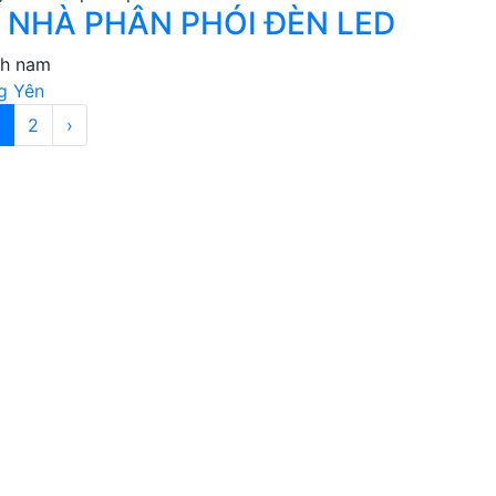
 NHÀ PHÂN PHÓI ĐÈN LED
nh nam
g Yên
2
›
 PHẨM, ĐỒ UỐNG
THỜI TRANG
HẨM
MẸ VÀ BÉ
PHẨM Y TẾ
DỊCH VỤ
IỆU XÂY DỰNG
NỘI NGOẠI THẤT
G CÁO