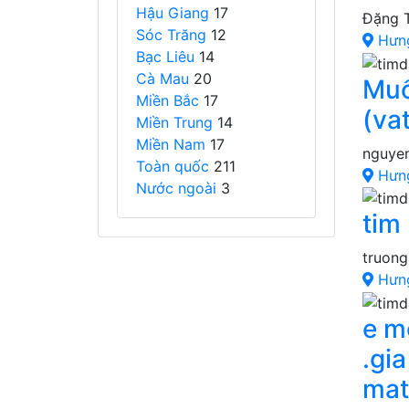
Hậu Giang
17
Đặng 
Sóc Trăng
12
Hưn
Bạc Liêu
14
Cà Mau
20
Muố
Miền Bắc
17
(va
Miền Trung
14
Miền Nam
17
nguye
Toàn quốc
211
Hưn
Nước ngoài
3
tim
truong
Hưn
e m
.gi
mat