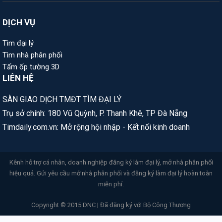
DỊCH VỤ
Tìm đại lý
Tìm nhà phân phối
Tấm ốp tường 3D
LIÊN HỆ
SÀN GIAO DỊCH TMĐT TÌM ĐẠI LÝ
Trụ sở chính: 180 Vũ Quỳnh, P. Thanh Khê, TP Đà Nẵng
Timdaily.com.vn: Mở rộng hội nhập - Kết nối kinh doanh
Kênh hỗ trợ cá nhân, doanh nghiệp đăng ký làm đại lý, mở nhà phân phối
hiệu quả. Gửi yêu cầu mở nhà phân phối và đăng ký làm đại lý hoàn toàn
miễn phí.
Copyright © 2015 DNC | Đã đăng ký với Bộ Công Thương