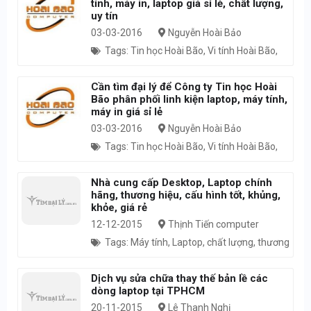
tính, máy in, laptop giá sỉ lẻ, chất lượng,
uy tín
03-03-2016
Nguyễn Hoài Bảo
Tags: Tin học Hoài Bão, Vi tính Hoài Bão,
Hoài Bão Computer, Phân phối linh kiện máy
tính, laptop, máy in, giá sỉ, giá lẻ, công ty hoài
Cần tìm đại lý để Công ty Tin học Hoài
bão, giá rẻ, chất lượng, uy tín, ram, cpu, ổ
Bão phân phối linh kiện laptop, máy tính,
cứng, mainboard, usb, chuột, bàn phím, wifi,
máy in giá sỉ lẻ
modem, mực, durm, gat lớn, gạt nhỏ, switch,
03-03-2016
Nguyễn Hoài Bảo
cáp mạng, cáp hdmi
Tags: Tin học Hoài Bão, Vi tính Hoài Bão,
Hoài Bão Computer, Phân phối linh kiện máy
tính, laptop, máy in, giá sỉ, giá lẻ, công ty hoài
Nhà cung cấp Desktop, Laptop chính
bão, giá rẻ, chất lượng, uy tín, ram, cpu, ổ
hãng, thương hiệu, cấu hình tốt, khủng,
cứng, mainboard, usb, chuột, bàn phím, wifi,
khỏe, giá rẻ
modem, mực, durm, gat lớn, gạt nhỏ, switch,
12-12-2015
Thịnh Tiến computer
cáp mạng, cáp hdmi
Tags: Máy tính, Laptop, chất lượng, thương
hiệu, khủng, khỏe, giá rẻ, chính hãng, MÁY VI
TÍNH, MÁY TÍNH ĐỂ BÀN, GIÁ TỐT,
Dịch vụ sửa chữa thay thế bản lề các
COMPUTER, máy tính, laptop, computer, cấu
dòng laptop tại TPHCM
hình mạnh, giá cực rẻ, thương hiệu, chất
20-11-2015
Lê Thanh Nghị