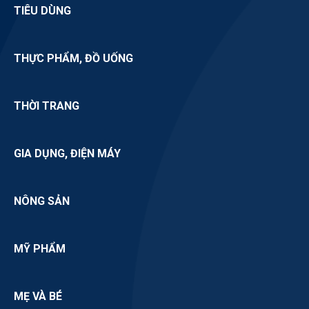
đầu tư, laptop, nhà phân phối, tiêu dùng, dịch
TIÊU DÙNG
THỰC PHẨM, ĐỒ UỐNG
THỜI TRANG
GIA DỤNG, ĐIỆN MÁY
NÔNG SẢN
MỸ PHẨM
MẸ VÀ BÉ