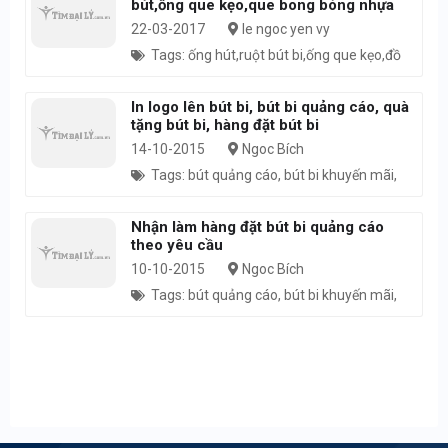
bút,ống que kẹo,que bong bóng nhựa
22-03-2017
le ngoc yen vy
Tags: ống hút,ruột bút bi,ống que kẹo,đồ
nhựa, alo pack, giá rẻ, que bong bóng,kinh
doanh cafe, cafe,trà sữa,cháo dinh dưỡng,
In logo lên bút bi, bút bi quảng cáo, quà
tặng bút bi, hàng đặt bút bi
14-10-2015
Ngoc Bích
Tags: bút quảng cáo, bút bi khuyến mãi,
hàng đặt bút bi, quà tặng bút bi
Nhận làm hàng đặt bút bi quảng cáo
theo yêu cầu
10-10-2015
Ngoc Bích
Tags: bút quảng cáo, bút bi khuyến mãi,
hàng đặt bút bi