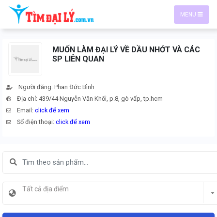
MENU
MUỐN LÀM ĐẠI LÝ VỀ DẦU NHỚT VÀ CÁC
SP LIÊN QUAN
Người đăng: Phan Đức Bình
Địa chỉ: 439/44 Nguyễn Văn Khối, p.8, gò vấp, tp.hcm
Email:
click để xem
Số điện thoại:
click để xem
Tất cả địa điểm