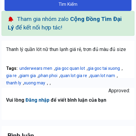
Tìm Kiếm
Tham gia nhóm zalo
Cộng Đồng Tìm Đại
Lý
để kết nối hợp tác!
Thanh lý quần lót nữ thun lạnh giá rẻ, trơn đủ màu đủ size
,
,
,
Tags:
underwears men
gia goc quan lot
gia goc tai xuong
,
,
,
,
,
gia re
giam gia
phan phoi
quan lot gia re
quan lot nam
,
,
,
thanh ly
xuong may
Approved:
Vui lòng
Đăng nhập
để viết bình luận của bạn
Bình luận